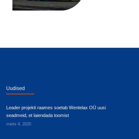
Uudised
Leader projekti raames soetab Wentelax OÜ uusi
seadmeid, et laiendada toomist
märts 4, 2020