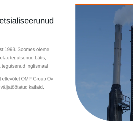
etsialiseerunud
ast 1998. Soomes oleme
elax tegutsenud Lätis,
 tegutsenud Inglismaal
st ettevõtet OMP Group Oy
äljatöötatud katlaid.