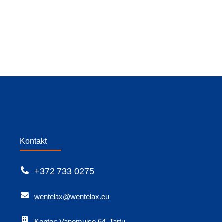
Kontakt
+372 733 0275
wentelax@wentelax.eu
Kontor: Vanemuise 64, Tartu