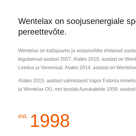
Wentelax on soojusenergiale sp
pereettevõte.
Wentelax on katlajaamu ja soojusvõrke ehitanud aast
tegutsenud aastast 2007. Alates 2010. aastast on Went
Leedus ja Venemaal. Alates 2014. aastast on Wentelax
Alates 2015. aastast valmistasid Vapor Estonia nimeli
ja Wentelax OÜ, mis toodab Aurukatelde 1959. aastast v
1998
est.