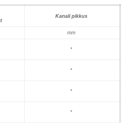
Kanali pikkus
t
mm
*
*
*
*