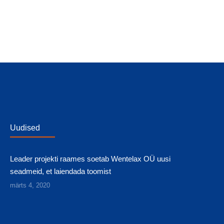
Uudised
Leader projekti raames soetab Wentelax OÜ uusi
seadmeid, et laiendada toomist
märts 4, 2020