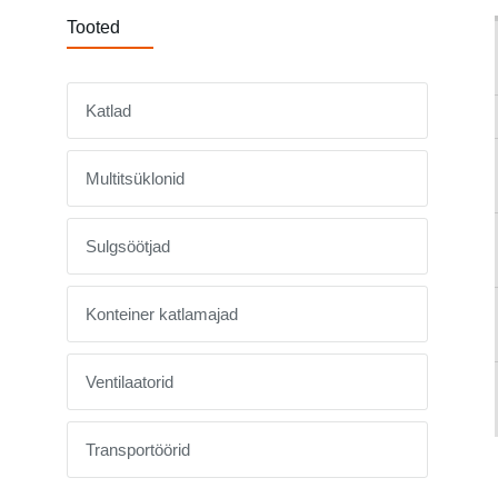
Tooted
Katlad
Multitsüklonid
Sulgsöötjad
Konteiner katlamajad
Ventilaatorid
Transportöörid