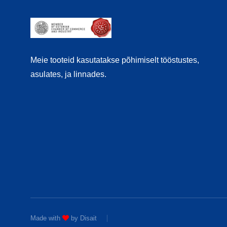
Meie tooteid kasutatakse põhimiselt tööstustes,
asulates, ja linnades.
Made with
by
Disait