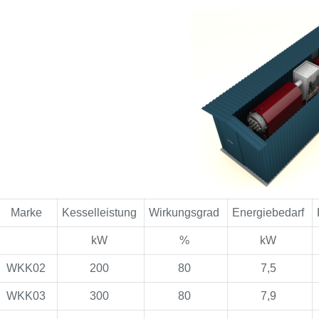
Marke
Kesselleistung
Wirkungsgrad
Energiebedarf
kW
%
kW
WKK02
200
80
7,5
WKK03
300
80
7,9