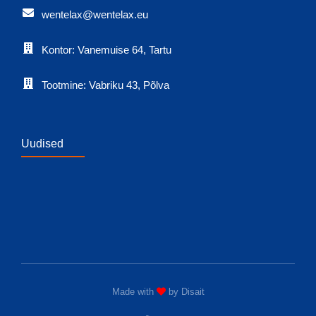
wentelax@wentelax.eu
Kontor: Vanemuise 64, Tartu
Tootmine: Vabriku 43, Põlva
Uudised
Made with
by
Disait