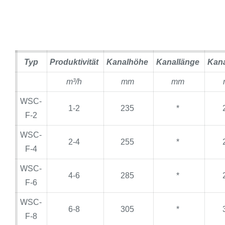
Typ
Produktivität
Kanalhöhe
Kanallänge
Kana
m³/h
mm
mm
WSC-
1-2
235
*
F-2
WSC-
2-4
255
*
F-4
WSC-
4-6
285
*
F-6
WSC-
6-8
305
*
F-8