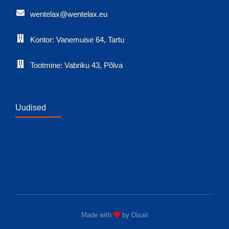
wentelax@wentelax.eu
Kontor: Vanemuise 64, Tartu
Tootmine: Vabriku 43, Põlva
Uudised
Made with
by
Disait