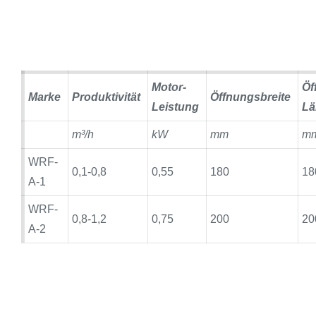
Motor-
Öf
Marke
Produktivität
Öffnungsbreite
Leistung
Lä
m³/h
kW
mm
m
WRF-
0,1-0,8
0,55
180
18
A-1
WRF-
0,8-1,2
0,75
200
20
A-2