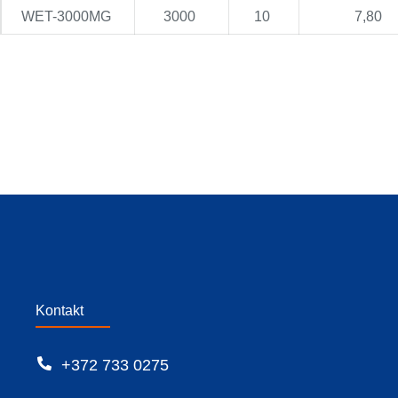
WET-3000MG
3000
10
7,80
Kontakt
+372 733 0275